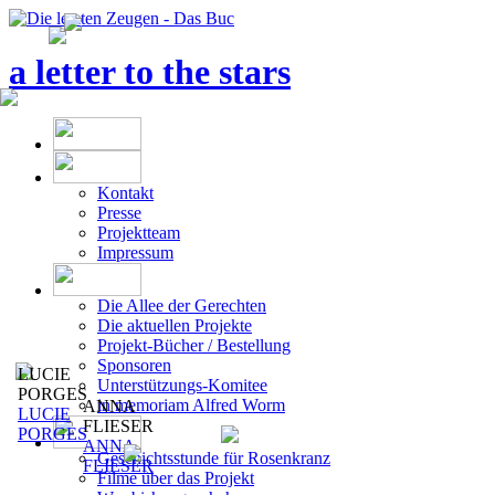
a letter to the stars
Kontakt
Presse
Projektteam
Impressum
Die Allee der Gerechten
Die aktuellen Projekte
Projekt-Bücher / Bestellung
Sponsoren
LUCIE
Unterstützungs-Komitee
PORGES
in memoriam Alfred Worm
ANNA
LUCIE
FLIESER
PORGES
ANNA
Geschichtsstunde für Rosenkranz
FLIESER
Filme über das Projekt