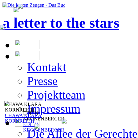
a letter to the stars
Kontakt
Presse
Projektteam
CHAWA KLARA
Impressum
KORNREICH
EDITH
CHAWA KLARA
KRONENBERGER
KORNREICH
EDITH
Die Allee der Gerecht
KRONENBERGER